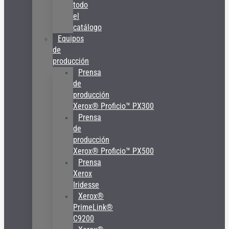
todo
el
catálogo
Equipos
de
producción
Prensa
de
producción
Xerox® Proficio™ PX300
Prensa
de
producción
Xerox® Proficio™ PX500
Prensa
Xerox
Iridesse
Xerox®
PrimeLink®
C9200