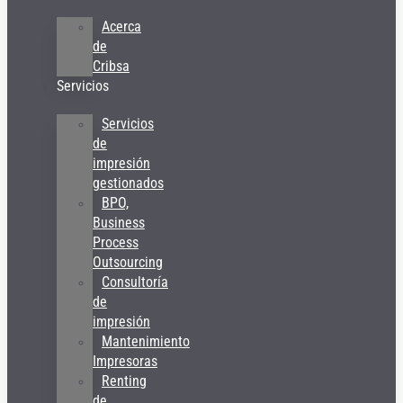
Acerca
de
Cribsa
Servicios
Servicios
de
impresión
gestionados
BPO,
Business
Process
Outsourcing
Consultoría
de
impresión
Mantenimiento
Impresoras
Renting
de