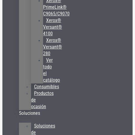
Xerox®
PrimeLink®
C9065/C9070
Xerox®
Versant®
4100
Xerox®
Versant®
280
Ver
todo
el
catálogo
Consumibles
Productos
de
ocasión
Soluciones
Soluciones
de