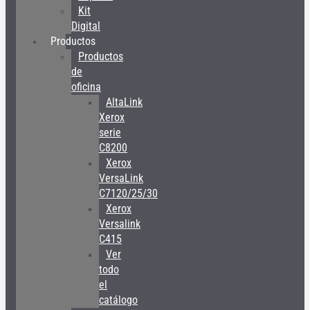
Kit
Digital
Productos
Productos
de
oficina
AltaLink
Xerox
serie
C8200
Xerox
VersaLink
C7120/25/30
Xerox
Versalink
C415
Ver
todo
el
catálogo