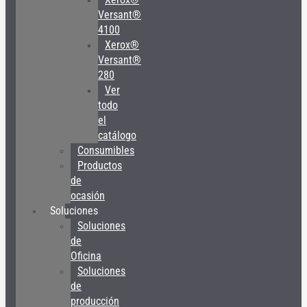
Versant®
4100
Xerox®
Versant®
280
Ver
todo
el
catálogo
Consumibles
Productos
de
ocasión
Soluciones
Soluciones
de
Oficina
Soluciones
de
producción