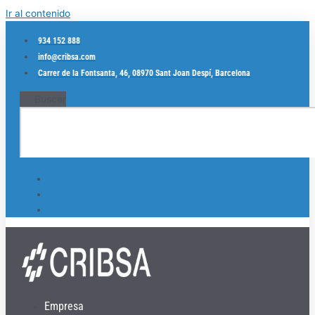
Ir al contenido
934 152 888
info@cribsa.com
Carrer de la Fontsanta, 46, 08970 Sant Joan Despí, Barcelona
Buscar
Empresa