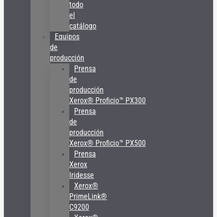
todo
el
catálogo
Equipos
de
producción
Prensa
de
producción
Xerox® Proficio™ PX300
Prensa
de
producción
Xerox® Proficio™ PX500
Prensa
Xerox
Iridesse
Xerox®
PrimeLink®
C9200