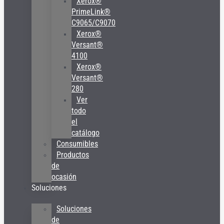
Xerox®
PrimeLink®
C9065/C9070
Xerox®
Versant®
4100
Xerox®
Versant®
280
Ver
todo
el
catálogo
Consumibles
Productos
de
ocasión
Soluciones
Soluciones
de