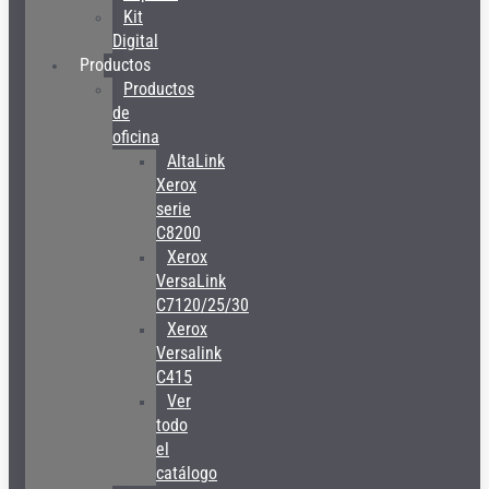
Kit
Digital
Productos
Productos
de
oficina
AltaLink
Xerox
serie
C8200
Xerox
VersaLink
C7120/25/30
Xerox
Versalink
C415
Ver
todo
el
catálogo