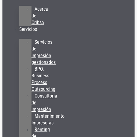
Acerca
de
Cribsa
Servicios
Servicios
de
impresión
gestionados
BPO,
Business
Process
Outsourcing
Consultoría
de
impresión
Mantenimiento
Impresoras
Renting
de