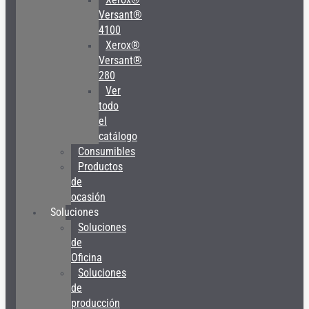
Versant®
4100
Xerox®
Versant®
280
Ver
todo
el
catálogo
Consumibles
Productos
de
ocasión
Soluciones
Soluciones
de
Oficina
Soluciones
de
producción