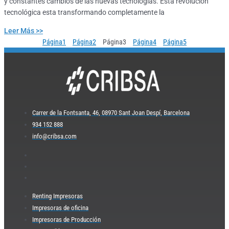
y constantes cambios de las nuevas tecnologías. Esta revolución
tecnológica esta transformando completamente la
Leer Más >>
Página
1
Página
2
Página
3
Página
4
Página
5
Carrer de la Fontsanta, 46, 08970 Sant Joan Despí, Barcelona
934 152 888
info@cribsa.com
Renting Impresoras
Impresoras de oficina
Impresoras de Producción