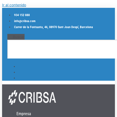
Ir al contenido
934 152 888
info@cribsa.com
Carrer de la Fontsanta, 46, 08970 Sant Joan Despí, Barcelona
Buscar
Empresa