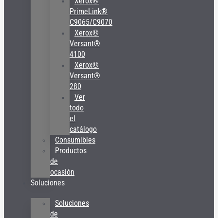
Xerox®
PrimeLink®
C9065/C9070
Xerox®
Versant®
4100
Xerox®
Versant®
280
Ver
todo
el
catálogo
Consumibles
Productos
de
ocasión
Soluciones
Soluciones
de