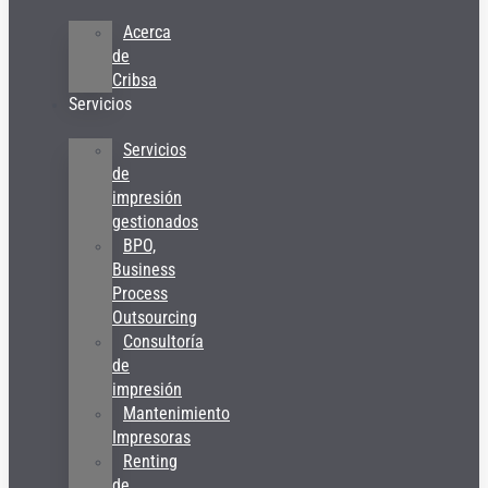
Acerca
de
Cribsa
Servicios
Servicios
de
impresión
gestionados
BPO,
Business
Process
Outsourcing
Consultoría
de
impresión
Mantenimiento
Impresoras
Renting
de