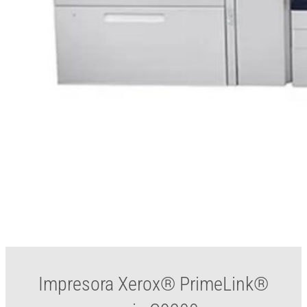
Impresora Xerox® PrimeLink®