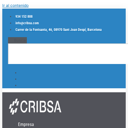
Ir al contenido
934 152 888
info@cribsa.com
Carrer de la Fontsanta, 46, 08970 Sant Joan Despí, Barcelona
Buscar
Empresa