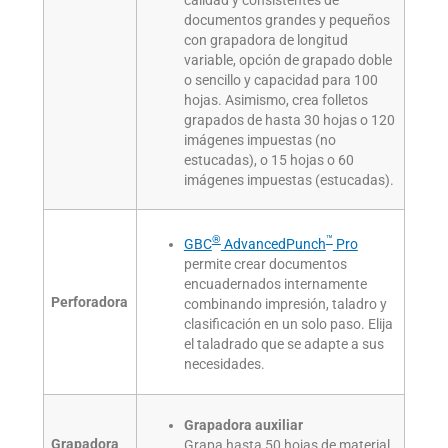
documentos grandes y pequeños
con grapadora de longitud
variable, opción de grapado doble
o sencillo y capacidad para 100
hojas. Asimismo, crea folletos
grapados de hasta 30 hojas o 120
imágenes impuestas (no
estucadas), o 15 hojas o 60
imágenes impuestas (estucadas).
®
™
GBC
AdvancedPunch
Pro
permite crear documentos
encuadernados internamente
Perforadora
combinando impresión, taladro y
clasificación en un solo paso. Elija
el taladrado que se adapte a sus
necesidades.
Grapadora auxiliar
Grapadora
Grapa hasta 50 hojas de material