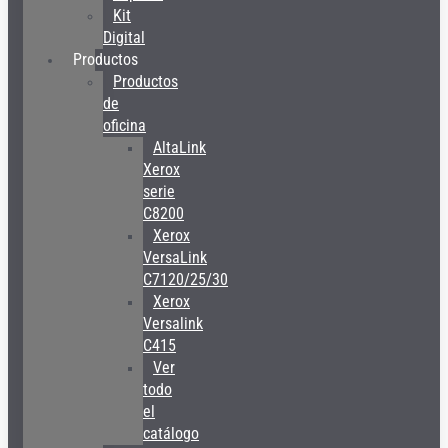
Kit
Digital
Productos
Productos
de
oficina
AltaLink
Xerox
serie
C8200
Xerox
VersaLink
C7120/25/30
Xerox
Versalink
C415
Ver
todo
el
catálogo