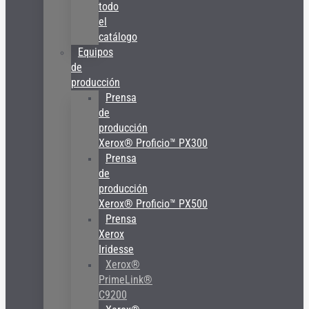
todo
el
catálogo
Equipos
de
producción
Prensa
de
producción
Xerox® Proficio™ PX300
Prensa
de
producción
Xerox® Proficio™ PX500
Prensa
Xerox
Iridesse
Xerox®
PrimeLink®
C9200