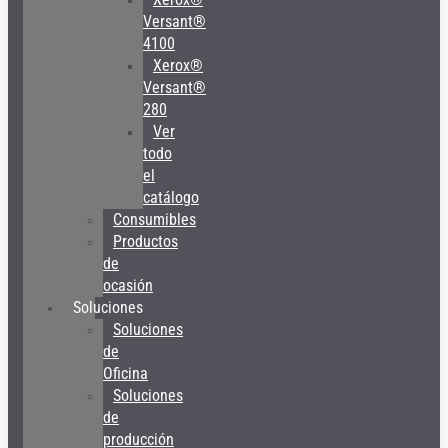
Versant®
4100
Xerox®
Versant®
280
Ver
todo
el
catálogo
Consumibles
Productos
de
ocasión
Soluciones
Soluciones
de
Oficina
Soluciones
de
producción