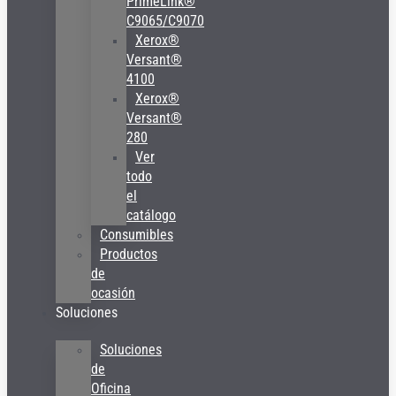
PrimeLink®
C9065/C9070
Xerox®
Versant®
4100
Xerox®
Versant®
280
Ver
todo
el
catálogo
Consumibles
Productos
de
ocasión
Soluciones
Soluciones
de
Oficina