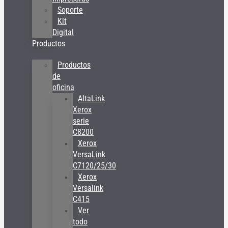
Soporte
Kit
Digital
Productos
Productos
de
oficina
AltaLink
Xerox
serie
C8200
Xerox
VersaLink
C7120/25/30
Xerox
Versalink
C415
Ver
todo