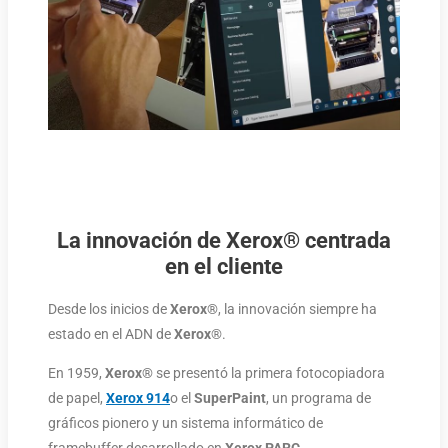
La innovación de Xerox® centrada
en el cliente
Desde los inicios de
Xerox®
, la innovación siempre ha
estado en el ADN de
Xerox
®.
En 1959,
Xerox®
se presentó la primera fotocopiadora
de papel,
Xerox 914
o el
SuperPaint
, un programa de
gráficos pionero y un sistema informático de
framebuffer desarrollado en
Xerox PARC
.