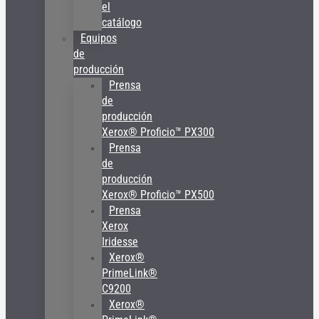
el
catálogo
Equipos
de
producción
Prensa
de
producción
Xerox® Proficio™ PX300
Prensa
de
producción
Xerox® Proficio™ PX500
Prensa
Xerox
Iridesse
Xerox®
PrimeLink®
C9200
Xerox®