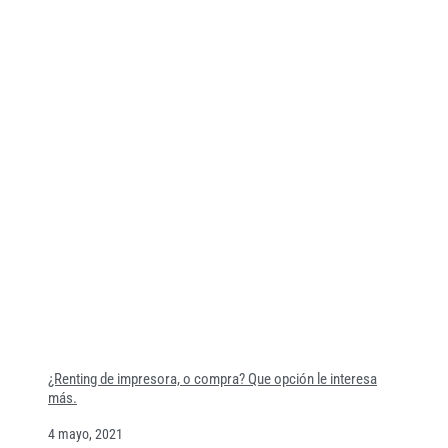
¿Renting de impresora, o compra? Que opción le interesa
más.
4 mayo, 2021