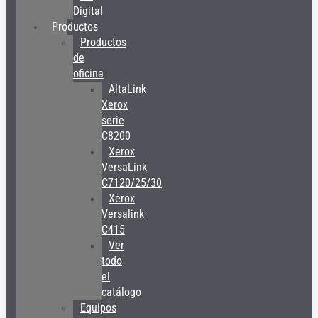
Digital
Productos
Productos
de
oficina
AltaLink
Xerox
serie
C8200
Xerox
VersaLink
C7120/25/30
Xerox
Versalink
C415
Ver
todo
el
catálogo
Equipos