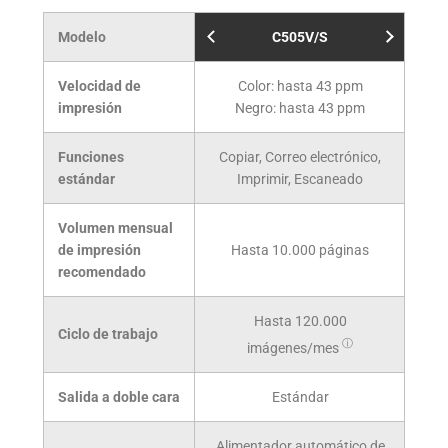
Modelo
C505V/S
Velocidad de
Color: hasta 43 ppm
impresión
Negro: hasta 43 ppm
Funciones
Copiar, Correo electrónico,
Cop
estándar
Imprimir, Escaneado
Fa
Volumen mensual
de impresión
Hasta
10.000
páginas
recomendado
Hasta
120.000
Ciclo de trabajo
ⓘ
imágenes/mes
Salida a doble cara
Estándar
Alimentador automático de
Ali