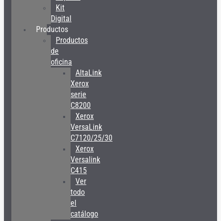
Kit
Digital
Productos
Productos
de
oficina
AltaLink
Xerox
serie
C8200
Xerox
VersaLink
C7120/25/30
Xerox
Versalink
C415
Ver
todo
el
catálogo