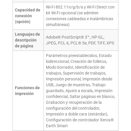
Wi-Fi 802.11n/g/b/a y Wi-Fi Direct con
Capacidad de
kit Wi-Fi opcional (se admiten
conexión
conexiones cableadas e inalámbricas
(opción)
simultáneas)
Lenguajes de
Adobe® PostScript® 3™, HP-GL,
descripción
JPEG, PCL 6, PCL® 5e, PDF, TIFF, XPS
de página
Parámetros preestablecidos, Estado
bidireccional, Creación de folletos,
Modo borrador, Identificación de
trabajos, Supervisión de trabajos,
Impresión personal, Impresión desde
USB, Juego de muestras, Trabajo
Funciones de
guardado, Ajuste a escala, Impresión
impresión
confidencial, Saltar páginas en blanco,
Grabación y recuperación de la
configuración del controlador,
Impresión a doble cara (estándar),
Configuración de controlador Xerox®
Earth Smart