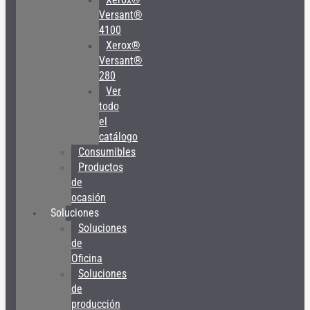
Versant®
4100
Xerox®
Versant®
280
Ver
todo
el
catálogo
Consumibles
Productos
de
ocasión
Soluciones
Soluciones
de
Oficina
Soluciones
de
producción