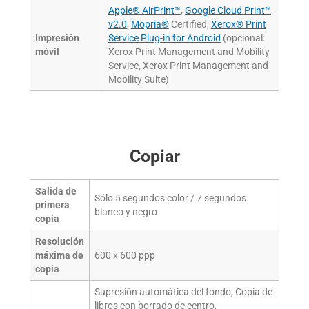
Apple® AirPrint™
,
Google Cloud Print™
v2.0
,
Mopria®
Certified,
Xerox® Print
Impresión
Service Plug-in for Android
(opcional:
móvil
Xerox Print Management and Mobility
Service, Xerox Print Management and
Mobility Suite)
Copiar
Salida de
Sólo 5 segundos color / 7 segundos
primera
blanco y negro
copia
Resolución
máxima de
600 x 600 ppp
copia
Supresión automática del fondo, Copia de
libros con borrado de centro,