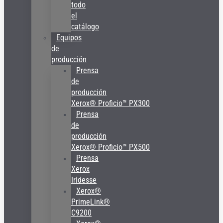
todo
el
catálogo
Equipos
de
producción
Prensa
de
producción
Xerox® Proficio™ PX300
Prensa
de
producción
Xerox® Proficio™ PX500
Prensa
Xerox
Iridesse
Xerox®
PrimeLink®
C9200