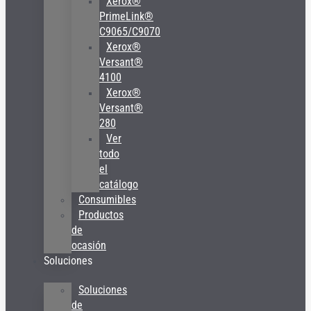
Xerox®
PrimeLink®
C9065/C9070
Xerox®
Versant®
4100
Xerox®
Versant®
280
Ver
todo
el
catálogo
Consumibles
Productos
de
ocasión
Soluciones
Soluciones
de