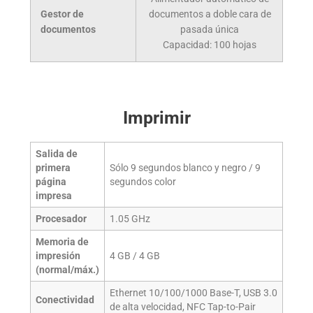
Gestor de
documentos a doble cara de
doc
documentos
pasada única
Capacidad:
100
hojas
Imprimir
Salida de
primera
Sólo 9 segundos blanco y negro / 9
página
segundos color
impresa
Procesador
1.05 GHz
Memoria de
impresión
4 GB / 4 GB
(normal/máx.)
Ethernet 10/100/1000 Base-T, USB 3.0
Conectividad
de alta velocidad, NFC Tap-to-Pair