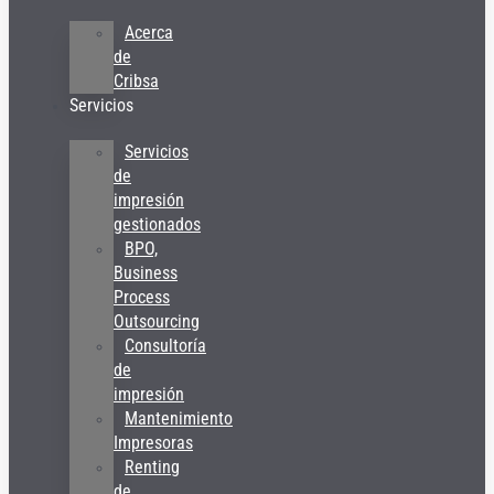
Acerca
de
Cribsa
Servicios
Servicios
de
impresión
gestionados
BPO,
Business
Process
Outsourcing
Consultoría
de
impresión
Mantenimiento
Impresoras
Renting
de