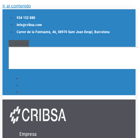
Ir al contenido
934 152 888
info@cribsa.com
Carrer de la Fontsanta, 46, 08970 Sant Joan Despí, Barcelona
Buscar
Empresa