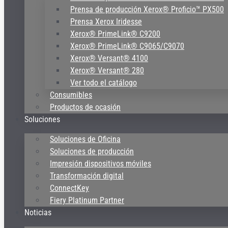
Prensa de producción Xerox® Proficio™ PX500
Prensa Xerox Iridesse
Xerox® PrimeLink® C9200
Xerox® PrimeLink® C9065/C9070
Xerox® Versant® 4100
Xerox® Versant® 280
Ver todo el catálogo
Consumibles
Productos de ocasión
Soluciones
Soluciones de Oficina
Soluciones de producción
Impresión dispositivos móviles
Transformación digital
ConnectKey
Fiery Platinum Partner
Noticias