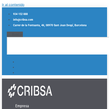
Ir al contenido
934 152 888
info@cribsa.com
Carrer de la Fontsanta, 46, 08970 Sant Joan Despí, Barcelona
Buscar
Empresa