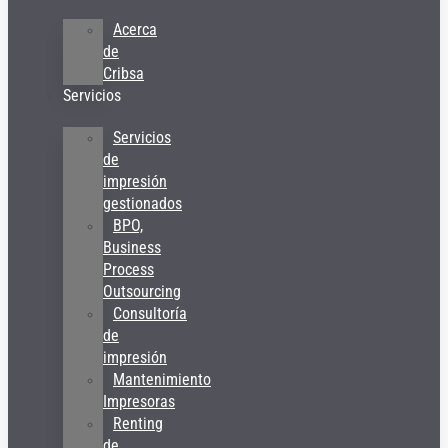
Acerca
de
Cribsa
Servicios
Servicios
de
impresión
gestionados
BPO,
Business
Process
Outsourcing
Consultoría
de
impresión
Mantenimiento
Impresoras
Renting
de