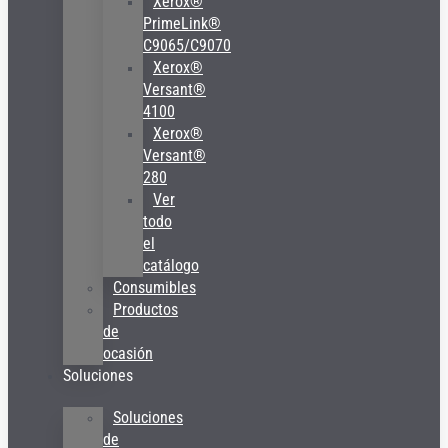
Xerox®
PrimeLink®
C9065/C9070
Xerox®
Versant®
4100
Xerox®
Versant®
280
Ver
todo
el
catálogo
Consumibles
Productos
de
ocasión
Soluciones
Soluciones
de