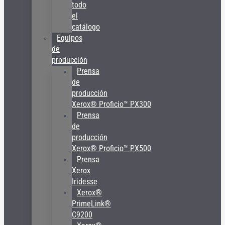
todo
el
catálogo
Equipos
de
producción
Prensa
de
producción
Xerox® Proficio™ PX300
Prensa
de
producción
Xerox® Proficio™ PX500
Prensa
Xerox
Iridesse
Xerox®
PrimeLink®
C9200