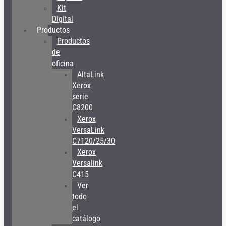
Kit
Digital
Productos
Productos
de
oficina
AltaLink
Xerox
serie
C8200
Xerox
VersaLink
C7120/25/30
Xerox
Versalink
C415
Ver
todo
el
catálogo