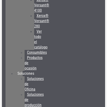
Versant®
4100
Xerox®
Versant®
280
Ver
todo
el
catálogo
Consumibles
Productos
de
ocasión
Soluciones
Soluciones
de
Oficina
Soluciones
de
producción