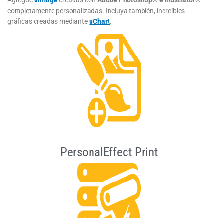
Agregue
uImage
creadas con
Adobe Photoshop® e Illustrator®
completamente personalizadas. Incluya también, increíbles
gráficas creadas mediante
uChart
.
PersonalEffect Print​