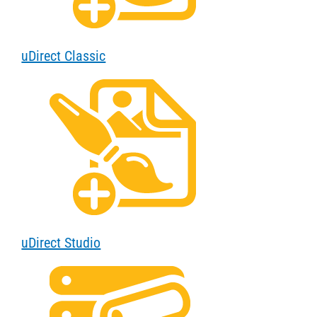
uDirect Classic
uDirect Studio