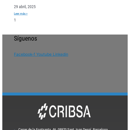
29 abril, 2025
Leer más »
Síguenos
Facebook-f
Youtube
Linkedin
Carrer de la Fontsanta, 46, 08970 Sant Joan Despí, Barcelona