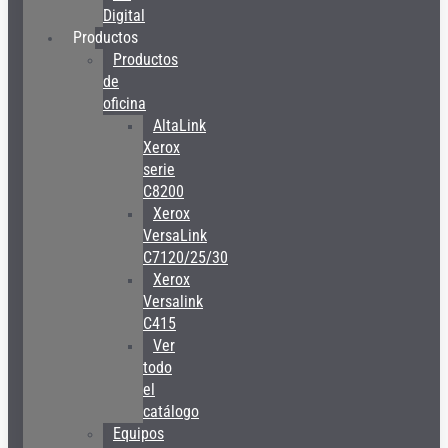
Digital
Productos
Productos
de
oficina
AltaLink
Xerox
serie
C8200
Xerox
VersaLink
C7120/25/30
Xerox
Versalink
C415
Ver
todo
el
catálogo
Equipos