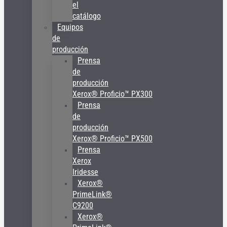
el
catálogo
Equipos
de
producción
Prensa
de
producción
Xerox® Proficio™ PX300
Prensa
de
producción
Xerox® Proficio™ PX500
Prensa
Xerox
Iridesse
Xerox®
PrimeLink®
C9200
Xerox®