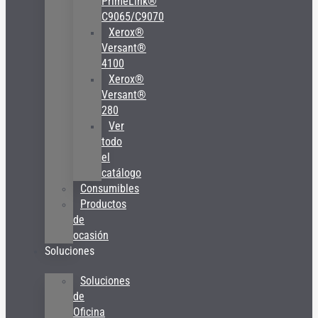
PrimeLink®
C9065/C9070
Xerox®
Versant®
4100
Xerox®
Versant®
280
Ver
todo
el
catálogo
Consumibles
Productos
de
ocasión
Soluciones
Soluciones
de
Oficina