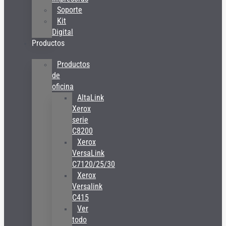
Soporte
Kit
Digital
Productos
Productos
de
oficina
AltaLink
Xerox
serie
C8200
Xerox
VersaLink
C7120/25/30
Xerox
Versalink
C415
Ver
todo