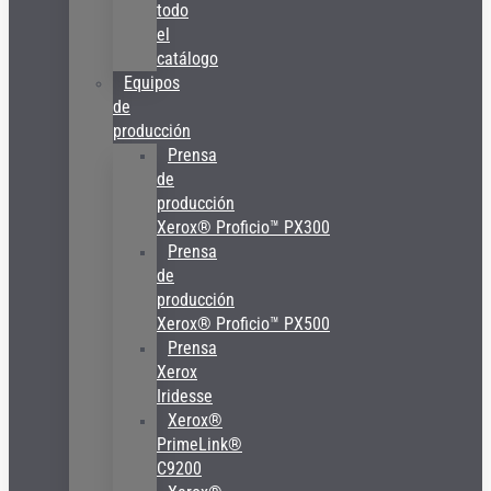
todo
el
catálogo
Equipos
de
producción
Prensa
de
producción
Xerox® Proficio™ PX300
Prensa
de
producción
Xerox® Proficio™ PX500
Prensa
Xerox
Iridesse
Xerox®
PrimeLink®
C9200