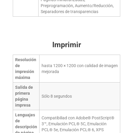
Preprogramación, Aumento/Reducción,
Separadores de transparencias
Imprimir
Resolución
de
hasta 1200 × 1200 con calidad de imagen
impresión
mejorada
máxima
Salida de
primera
Sólo 8 segundos
página
impresa
Lenguajes
Compatibiliad con Adobe® PostScript®
de
3™, Emulación PCL® 5C, Emulación
descripción
PCL® 5e, Emulación PCL® 6, XPS
de página