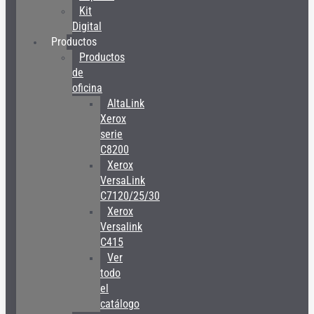
Kit
Digital
Productos
Productos
de
oficina
AltaLink
Xerox
serie
C8200
Xerox
VersaLink
C7120/25/30
Xerox
Versalink
C415
Ver
todo
el
catálogo