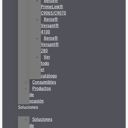
Xerox®
PrimeLink®
C9065/C9070
Xerox®
Versant®
4100
Xerox®
Versant®
280
Ver
todo
el
catálogo
Consumibles
Productos
de
ocasión
Soluciones
Soluciones
de