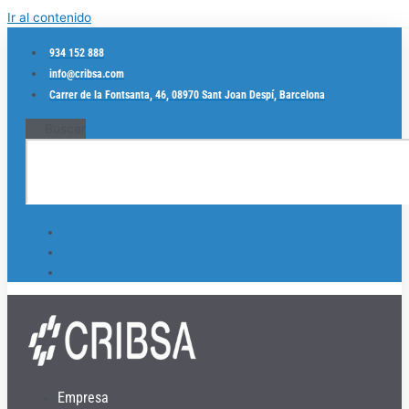
Ir al contenido
934 152 888
info@cribsa.com
Carrer de la Fontsanta, 46, 08970 Sant Joan Despí, Barcelona
Buscar
Empresa