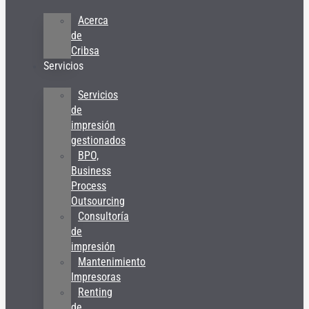
Acerca
de
Cribsa
Servicios
Servicios
de
impresión
gestionados
BPO,
Business
Process
Outsourcing
Consultoría
de
impresión
Mantenimiento
Impresoras
Renting
de