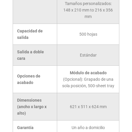
Tamaños personalizados:
148 x 210 mm to 216 x 356
mm
Capacidad de
500
hojas
salida
Salida a doble
Estándar
cara
Módulo de acabado
Opciones de
(Opcional): Grapado de una
acabado
sola posición, 500-sheet tray
Dimensiones
(ancho x largo x
621 x 511 x 624 mm
alto)
Garantía
Un año a domicilio