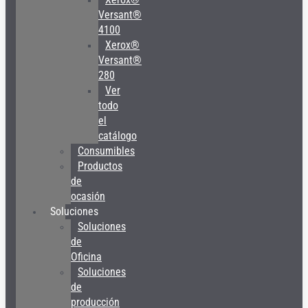
Versant®
4100
Xerox®
Versant®
280
Ver
todo
el
catálogo
Consumibles
Productos
de
ocasión
Soluciones
Soluciones
de
Oficina
Soluciones
de
producción