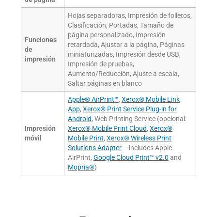
Hojas separadoras, Impresión de folletos,
Clasificación, Portadas, Tamaño de
página personalizado, Impresión
Funciones
retardada, Ajustar a la página, Páginas
de
miniaturizadas, Impresión desde USB,
impresión
Impresión de pruebas,
Aumento/Reducción, Ajuste a escala,
Saltar páginas en blanco
Apple® AirPrint™
,
Xerox® Mobile Link
App
,
Xerox® Print Service Plug-in for
Android
, Web Printing Service (opcional:
Impresión
Xerox® Mobile Print Cloud
,
Xerox®
móvil
Mobile Print
,
Xerox® Wireless Print
Solutions Adapter
– includes Apple
AirPrint,
Google Cloud Print™ v2.0
and
Mopria®
)