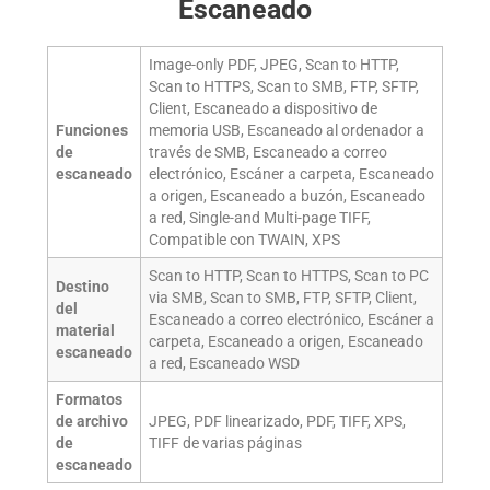
Escaneado
Image-only PDF, JPEG, Scan to HTTP,
Scan to HTTPS, Scan to SMB, FTP, SFTP,
Client, Escaneado a dispositivo de
Funciones
memoria USB, Escaneado al ordenador a
de
través de SMB, Escaneado a correo
escaneado
electrónico, Escáner a carpeta, Escaneado
a origen, Escaneado a buzón, Escaneado
a red, Single-and Multi-page TIFF,
Compatible con TWAIN, XPS
Scan to HTTP, Scan to HTTPS, Scan to PC
Destino
via SMB, Scan to SMB, FTP, SFTP, Client,
del
Escaneado a correo electrónico, Escáner a
material
carpeta, Escaneado a origen, Escaneado
escaneado
a red, Escaneado WSD
Formatos
de archivo
JPEG, PDF linearizado, PDF, TIFF, XPS,
de
TIFF de varias páginas
escaneado